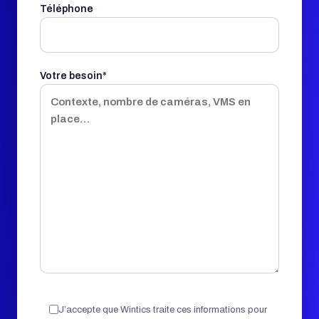
Téléphone
Votre besoin*
Veuillez
J’accepte que Wintics traite ces informations pour
laisser